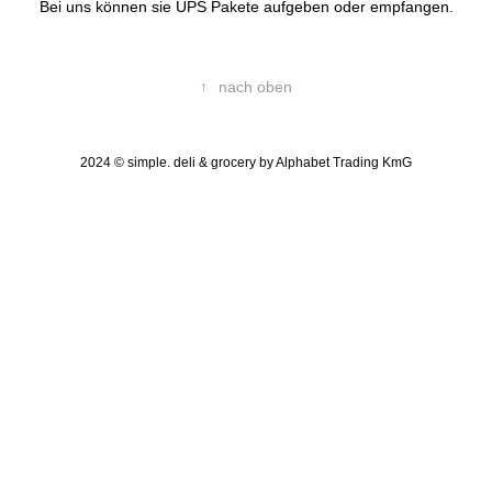
Bei uns können sie UPS Pakete aufgeben oder empfangen.
↑
nach oben
2024 © simple. deli & grocery by Alphabet Trading KmG