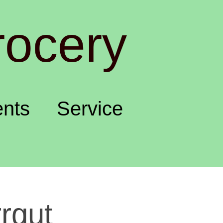
rocery
nts
Service
gut 