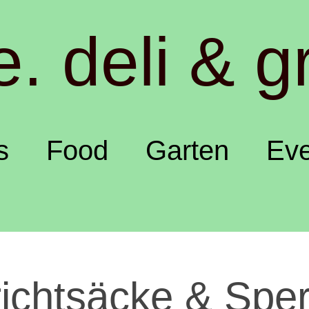
e. deli & g
s
Food
Garten
Eve
ichtsäcke & Sperr